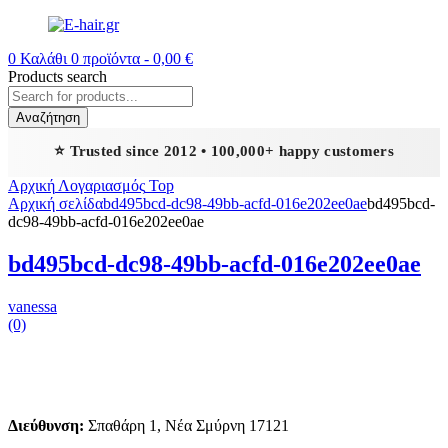
0
Καλάθι
0
προϊόντα -
0,00
€
Products search
Αναζήτηση
⭐ Trusted since 2012 • 100,000+ happy customers
Αρχική
Λογαριασμός
Top
Αρχική σελίδα
bd495bcd-dc98-49bb-acfd-016e202ee0ae
bd495bcd-
dc98-49bb-acfd-016e202ee0ae
bd495bcd-dc98-49bb-acfd-016e202ee0ae
vanessa
(0)
Διεύθυνση:
Σπαθάρη 1, Νέα Σμύρνη 17121