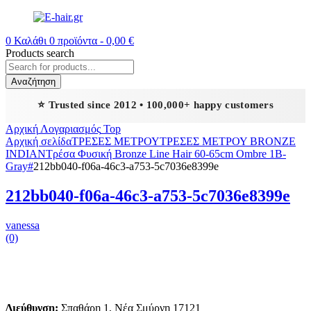
0
Καλάθι
0
προϊόντα -
0,00
€
Products search
Αναζήτηση
⭐ Trusted since 2012 • 100,000+ happy customers
Αρχική
Λογαριασμός
Top
Αρχική σελίδα
ΤΡΕΣΕΣ ΜΕΤΡΟΥ
TΡΕΣΕΣ ΜΕΤΡΟΥ BRONZE
INDIAN
Τρέσα Φυσική Bronze Line Hair 60-65cm Ombre 1B-
Gray#
212bb040-f06a-46c3-a753-5c7036e8399e
212bb040-f06a-46c3-a753-5c7036e8399e
vanessa
(0)
Διεύθυνση:
Σπαθάρη 1, Νέα Σμύρνη 17121