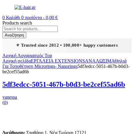
0
Καλάθι
0
προϊόντα -
0,00
€
Products search
Αναζήτηση
⭐ Trusted since 2012 • 100,000+ happy customers
Αρχική
Λογαριασμός
Top
Αρχική σελίδα
ΕΡΓΑΛΕΙΑ EXTENSIONS
ΑΝΑΛΩΣΙΜΑ
Θηλιά
Για Τοποθέτηση Microrings- Nanorings
5df3edcc-5051-467b-b0d3-
be2cef55ad6b
5df3edcc-5051-467b-b0d3-be2cef55ad6b
vanessa
(0)
Διεύθυνση:
Σπαθάρη 1, Νέα Σμύρνη 17121