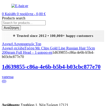
0
Καλάθι
0
προϊόντα -
0,00
€
Products search
Αναζήτηση
⭐ Trusted since 2012 • 100,000+ happy customers
Αρχική
Λογαριασμός
Top
Αρχική σελίδα
Τρέσα Με Clips Gold Line Russian Hair 55cm
200gram Full Head – 1-μαυρο-en
1d639855-c86a-4e6b-b5b4-
b03cbc877e70
1d639855-c86a-4e6b-b5b4-b03cbc877e70
vanessa
(0)
Διεύθυνση:
Σπαθάρη 1, Νέα Σμύρνη 17121