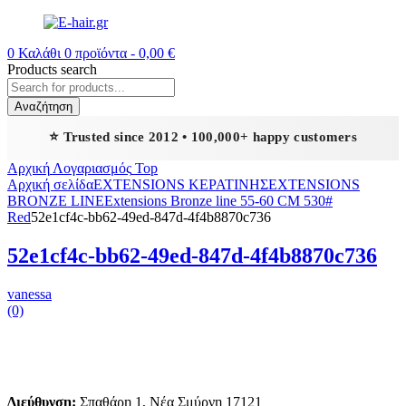
0
Καλάθι
0
προϊόντα -
0,00
€
Products search
Αναζήτηση
⭐ Trusted since 2012 • 100,000+ happy customers
Αρχική
Λογαριασμός
Top
Αρχική σελίδα
EXTENSIONS ΚΕΡΑΤΙΝΗΣ
EXTENSIONS
BRONZE LINE
Extensions Bronze line 55-60 CM 530#
Red
52e1cf4c-bb62-49ed-847d-4f4b8870c736
52e1cf4c-bb62-49ed-847d-4f4b8870c736
vanessa
(0)
Διεύθυνση:
Σπαθάρη 1, Νέα Σμύρνη 17121