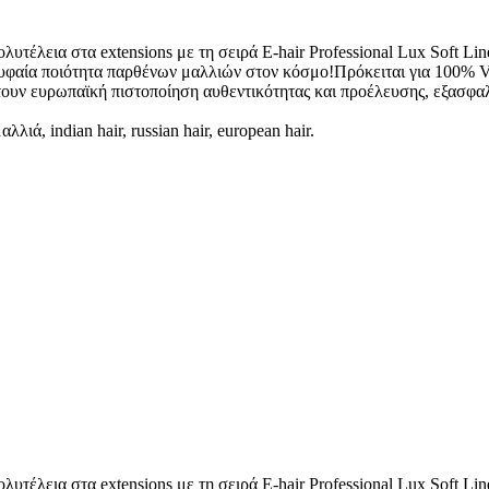
υτέλεια στα extensions με τη σειρά E-hair Professional Lux Soft Li
υφαία ποιότητα παρθένων μαλλιών στον κόσμο!Πρόκειται για 100% Virg
τουν ευρωπαϊκή πιστοποίηση αυθεντικότητας και προέλευσης, εξασφαλί
ιά, indian hair, russian hair, european hair.
υτέλεια στα extensions με τη σειρά E-hair Professional Lux Soft Li