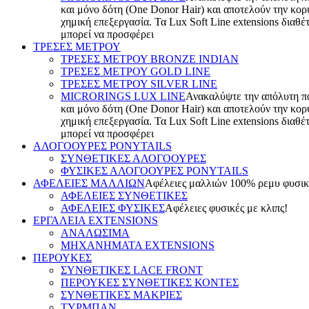
και μόνο δότη (One Donor Hair) και αποτελούν την κορ
χημική επεξεργασία. Τα Lux Soft Line extensions διαθέ
μπορεί να προσφέρει
ΤΡΕΣΕΣ ΜΕΤΡΟΥ
TΡΕΣΕΣ ΜΕΤΡΟΥ BRONZE INDIAN
ΤΡΕΣΕΣ ΜΕΤΡΟΥ GOLD LINE
ΤΡΕΣΕΣ ΜΕΤΡΟΥ SILVER LINE
MICRORINGS LUX LINE
Ανακαλύψτε την απόλυτη πολ
και μόνο δότη (One Donor Hair) και αποτελούν την κορ
χημική επεξεργασία. Τα Lux Soft Line extensions διαθέ
μπορεί να προσφέρει
ΑΛΟΓΟΟΥΡΕΣ PONYTAILS
ΣΥΝΘΕΤΙΚΕΣ ΑΛΟΓΟΟΥΡΕΣ
ΦΥΣΙΚΕΣ ΑΛΟΓΟΟΥΡΕΣ PONYTAILS
ΑΦΕΛΕΙΕΣ ΜΑΛΛΙΩΝ
Aφέλειες μαλλιών 100% ρεμυ φυσικές
ΑΦΕΛΕΙΕΣ ΣΥΝΘΕΤΙΚΕΣ
ΑΦΕΛΕΙΕΣ ΦΥΣΙΚΕΣ
Αφέλειες φυσικές με κλιπς!
ΕΡΓΑΛΕΙΑ EXTENSIONS
ΑΝΑΛΩΣΙΜΑ
ΜΗΧΑΝΗΜΑΤΑ EXTENSIONS
ΠΕΡΟΥΚΕΣ
ΣΥΝΘΕΤΙΚΕΣ LACE FRONT
ΠΕΡΟΥΚΕΣ ΣΥΝΘΕΤΙΚΕΣ ΚΟΝΤΕΣ
ΣΥΝΘΕΤΙΚΕΣ ΜΑΚΡΙΕΣ
ΤΥΡΜΠΑΝ