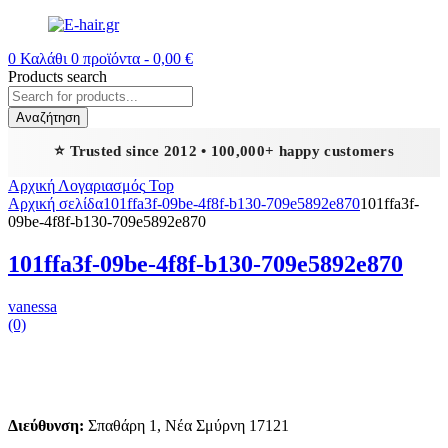
0
Καλάθι
0
προϊόντα -
0,00
€
Products search
Αναζήτηση
⭐ Trusted since 2012 • 100,000+ happy customers
Αρχική
Λογαριασμός
Top
Αρχική σελίδα
101ffa3f-09be-4f8f-b130-709e5892e870
101ffa3f-
09be-4f8f-b130-709e5892e870
101ffa3f-09be-4f8f-b130-709e5892e870
vanessa
(0)
Διεύθυνση:
Σπαθάρη 1, Νέα Σμύρνη 17121