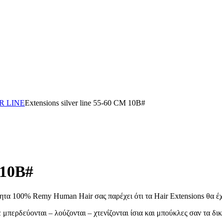
R LINE
Extensions silver line 55-60 CM 10Β#
 10Β#
τα 100% Remy Human Hair σας παρέχει ότι τα Hair Extensions θα έχο
περδεύονται – λούζονται – χτενίζονται ίσια και μπούκλες σαν τα δικ