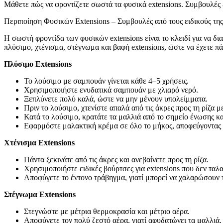
Μάθετε πώς να φροντίζετε σωστά τα φυσικά extensions. Συμβουλές ει
Περιποίηση Φυσικών Extensions – Συμβουλές από τους ειδικούς της e
Η σωστή φροντίδα των φυσικών extensions είναι το κλειδί για να διατ
πλύσιμο, χτένισμα, στέγνωμα και βαφή extensions, ώστε να έχετε π
Πλύσιμο Extensions
Το λούσιμο με σαμπουάν γίνεται κάθε 4–5 χρήσεις.
Χρησιμοποιήστε ενυδατικά σαμπουάν με χλιαρό νερό.
Ξεπλύνετε πολύ καλά, ώστε να μην μένουν υπολείμματα.
Πριν το λούσιμο, χτενίστε απαλά από τις άκρες προς τη ρίζα μ
Κατά το λούσιμο, κρατάτε τα μαλλιά από το σημείο ένωσης κα
Εφαρμόστε μαλακτική κρέμα σε όλο το μήκος, αποφεύγοντας 
Χτένισμα Extensions
Πάντα ξεκινάτε από τις άκρες και ανεβαίνετε προς τη ρίζα.
Χρησιμοποιήστε ειδικές βούρτσες για extensions που δεν ταλα
Αποφύγετε το έντονο τράβηγμα, γιατί μπορεί να χαλαρώσουν τ
Στέγνωμα Extensions
Στεγνώστε με μέτρια θερμοκρασία και μέτριο αέρα.
Αποφύγετε τον πολύ ζεστό αέρα, γιατί αφυδατώνει τα μαλλιά.