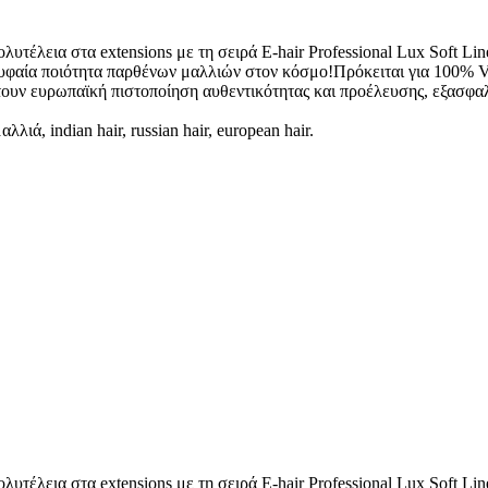
υτέλεια στα extensions με τη σειρά E-hair Professional Lux Soft Li
υφαία ποιότητα παρθένων μαλλιών στον κόσμο!Πρόκειται για 100% Virg
τουν ευρωπαϊκή πιστοποίηση αυθεντικότητας και προέλευσης, εξασφαλί
ιά, indian hair, russian hair, european hair.
υτέλεια στα extensions με τη σειρά E-hair Professional Lux Soft Li