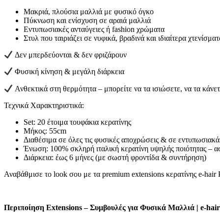
Μακριά, πλούσια μαλλιά με φυσικό όγκο
Πύκνωση και ενίσχυση σε αραιά μαλλιά
Εντυπωσιακές ανταύγειες ή fashion χρώματα
Στυλ που ταιριάζει σε νυφικά, βραδινά και ιδιαίτερα χτενίσματ
Δεν μπερδεύονται & δεν φριζάρουν
Φυσική κίνηση & μεγάλη διάρκεια
Ανθεκτικά στη θερμότητα – μπορείτε να τα ισιώσετε, να τα κάνε
Τεχνικά Χαρακτηριστικά:
Set: 20 έτοιμα τουφάκια κερατίνης
Μήκος: 55cm
Διαθέσιμα σε όλες τις φυσικές αποχρώσεις & σε εντυπωσιακά
Ένωση: 100% σκληρή ιταλική κερατίνη υψηλής ποιότητας – ασ
Διάρκεια: έως 6 μήνες (με σωστή φροντίδα & συντήρηση)
Αναβάθμισε το look σου με τα premium extensions κερατίνης e-ha
Περιποίηση Extensions – Συμβουλές για Φυσικά Μαλλιά | e-hair 