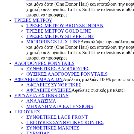
και μόνο δότη (One Donor Hair) και αποτελούν την κορ
χημική επεξεργασία. Τα Lux Soft Line extensions διαθέ
μπορεί να προσφέρει
ΤΡΕΣΕΣ ΜΕΤΡΟΥ
TΡΕΣΕΣ ΜΕΤΡΟΥ BRONZE INDIAN
ΤΡΕΣΕΣ ΜΕΤΡΟΥ GOLD LINE
ΤΡΕΣΕΣ ΜΕΤΡΟΥ SILVER LINE
MICRORINGS LUX LINE
Ανακαλύψτε την απόλυτη πολ
και μόνο δότη (One Donor Hair) και αποτελούν την κορ
χημική επεξεργασία. Τα Lux Soft Line extensions διαθέ
μπορεί να προσφέρει
ΑΛΟΓΟΟΥΡΕΣ PONYTAILS
ΣΥΝΘΕΤΙΚΕΣ ΑΛΟΓΟΟΥΡΕΣ
ΦΥΣΙΚΕΣ ΑΛΟΓΟΟΥΡΕΣ PONYTAILS
ΑΦΕΛΕΙΕΣ ΜΑΛΛΙΩΝ
Aφέλειες μαλλιών 100% ρεμυ φυσικές
ΑΦΕΛΕΙΕΣ ΣΥΝΘΕΤΙΚΕΣ
ΑΦΕΛΕΙΕΣ ΦΥΣΙΚΕΣ
Αφέλειες φυσικές με κλιπς!
ΕΡΓΑΛΕΙΑ EXTENSIONS
ΑΝΑΛΩΣΙΜΑ
ΜΗΧΑΝΗΜΑΤΑ EXTENSIONS
ΠΕΡΟΥΚΕΣ
ΣΥΝΘΕΤΙΚΕΣ LACE FRONT
ΠΕΡΟΥΚΕΣ ΣΥΝΘΕΤΙΚΕΣ ΚΟΝΤΕΣ
ΣΥΝΘΕΤΙΚΕΣ ΜΑΚΡΙΕΣ
ΤΥΡΜΠΑΝ