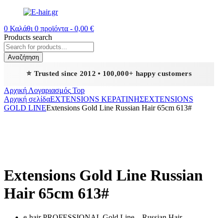
0
Καλάθι
0
προϊόντα -
0,00
€
Products search
Αναζήτηση
⭐ Trusted since 2012 • 100,000+ happy customers
Αρχική
Λογαριασμός
Top
Αρχική σελίδα
EXTENSIONS ΚΕΡΑΤΙΝΗΣ
EXTENSIONS
GOLD LINE
Extensions Gold Line Russian Hair 65cm 613#
Extensions Gold Line Russian
Hair 65cm 613#
e-hair PROFESSIONAL Gold Line – Russian Hair