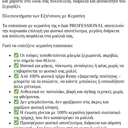
και χαρίστε στο λουκ σας πολυτέλεια, διάρκεια και φυσικότητα που
ξεχωρίζει.
Πλεονεκτήματα των Εξτένσιονς με Κερατίνη
Τα extensions με κερατίνη της e-hair PROFESSIONAL αποτελούν
την κορυφαία επιλογή για φυσικό αποτέλεσμα, μεγάλη διάρκεια
και απόλυτη ασφάλεια στα μαλλιά σας.
Γιατί να επιλέξετε κερατίνη extensions:
Οι τούφες τοποθετούνται μία-μία ξεχωριστά, ακριβώς
στο σημείο που θέλετε.
Ιδανικά για μήκος, πύκνωση, ανταύγειες ή φλας χωρίς να
επιβαρύνεται το φυσικό σας μαλλί.
Από 100% φυσική τρίχα Remy εξαιρετικής ποιότητας –
μπορείτε να τα ισιώσετε, να κάνετε μπούκλες ή οποιοδήποτε
άλλο χτένισμα.
Ανθεκτικά σε πιστολάκι, βαφή και styling τεχνικές χωρίς
να φθείρονται.
Δεν μπερδεύονται, δεν φριζάρουν στις άκρες και
χαρίζουν φυσική κίνηση.
Η ένωση γίνεται με 100% κερατίνη (φυσικό συστατικό
της τρίχας), που δεν καταστρέφει τα μαλλιά.
Προσφέρουν φυσικό αποτέλεσμα, διάρκεια και αόρατη