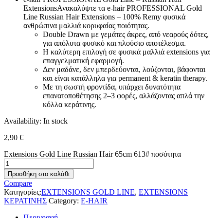
ExtensionsΑνακαλύψτε τα e-hair PROFESSIONAL Gold
Line Russian Hair Extensions – 100% Remy φυσικά
ανθρώπινα μαλλιά κορυφαίας ποιότητας.
Double Drawn με γεμάτες άκρες, από νεαρούς δότες,
για απόλυτα φυσικό και πλούσιο αποτέλεσμα.
Η καλύτερη επιλογή σε φυσικά μαλλιά extensions για
επαγγελματική εφαρμογή.
Δεν μαδάνε, δεν μπερδεύονται, λούζονται, βάφονται
και είναι κατάλληλα για permanent & keratin therapy.
Με τη σωστή φροντίδα, υπάρχει δυνατότητα
επανατοποθέτησης 2–3 φορές, αλλάζοντας απλά την
κόλλα κεράτινης.
Availability:
In stock
2,90
€
Extensions Gold Line Russian Hair 65cm 613# ποσότητα
Προσθήκη στο καλάθι
Compare
Κατηγορίες:
EXTENSIONS GOLD LINE
,
EXTENSIONS
ΚΕΡΑΤΙΝΗΣ
Category:
E-HAIR
Περιγραφή