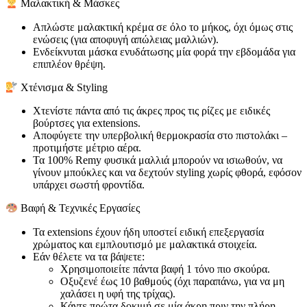
Μαλακτική & Μάσκες
Απλώστε μαλακτική κρέμα σε όλο το μήκος, όχι όμως στις
ενώσεις (για αποφυγή απώλειας μαλλιών).
Ενδείκνυται μάσκα ενυδάτωσης μία φορά την εβδομάδα για
επιπλέον θρέψη.
Χτένισμα & Styling
Χτενίστε πάντα από τις άκρες προς τις ρίζες με ειδικές
βούρτσες για extensions.
Αποφύγετε την υπερβολική θερμοκρασία στο πιστολάκι –
προτιμήστε μέτριο αέρα.
Τα 100% Remy φυσικά μαλλιά μπορούν να ισιωθούν, να
γίνουν μπούκλες και να δεχτούν styling χωρίς φθορά, εφόσον
υπάρχει σωστή φροντίδα.
Βαφή & Τεχνικές Εργασίες
Τα extensions έχουν ήδη υποστεί ειδική επεξεργασία
χρώματος και εμπλουτισμό με μαλακτικά στοιχεία.
Εάν θέλετε να τα βάψετε:
Χρησιμοποιείτε πάντα βαφή 1 τόνο πιο σκούρα.
Οξυζενέ έως 10 βαθμούς (όχι παραπάνω, για να μη
χαλάσει η υφή της τρίχας).
Κάντε πρώτα δοκιμή σε μία άκρη πριν την πλήρη