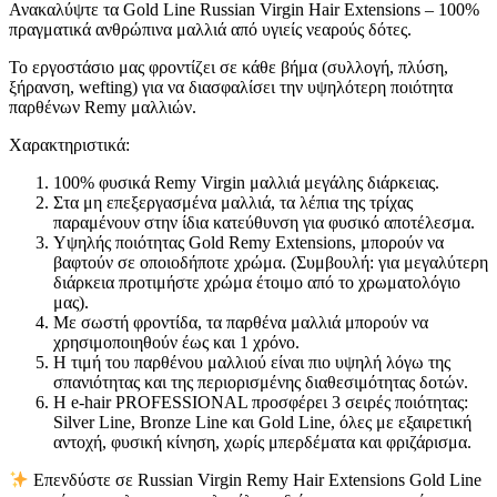
Ανακαλύψτε τα Gold Line Russian Virgin Hair Extensions – 100%
πραγματικά ανθρώπινα μαλλιά από υγιείς νεαρούς δότες.
Το εργοστάσιο μας φροντίζει σε κάθε βήμα (συλλογή, πλύση,
ξήρανση, wefting) για να διασφαλίσει την υψηλότερη ποιότητα
παρθένων Remy μαλλιών.
Χαρακτηριστικά:
100% φυσικά Remy Virgin μαλλιά μεγάλης διάρκειας.
Στα μη επεξεργασμένα μαλλιά, τα λέπια της τρίχας
παραμένουν στην ίδια κατεύθυνση για φυσικό αποτέλεσμα.
Υψηλής ποιότητας Gold Remy Extensions, μπορούν να
βαφτούν σε οποιοδήποτε χρώμα. (Συμβουλή: για μεγαλύτερη
διάρκεια προτιμήστε χρώμα έτοιμο από το χρωματολόγιο
μας).
Με σωστή φροντίδα, τα παρθένα μαλλιά μπορούν να
χρησιμοποιηθούν έως και 1 χρόνο.
Η τιμή του παρθένου μαλλιού είναι πιο υψηλή λόγω της
σπανιότητας και της περιορισμένης διαθεσιμότητας δοτών.
Η e-hair PROFESSIONAL προσφέρει 3 σειρές ποιότητας:
Silver Line, Bronze Line και Gold Line, όλες με εξαιρετική
αντοχή, φυσική κίνηση, χωρίς μπερδέματα και φριζάρισμα.
Επενδύστε σε Russian Virgin Remy Hair Extensions Gold Line