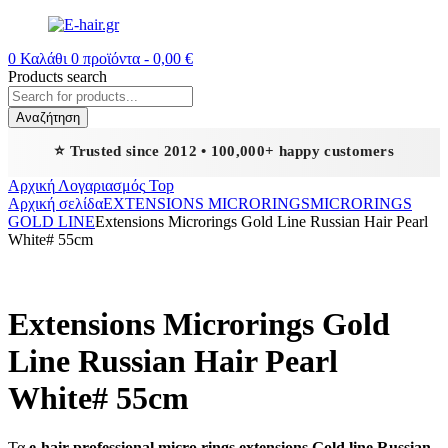
0
Καλάθι
0
προϊόντα -
0,00
€
Products search
Αναζήτηση
⭐ Trusted since 2012 • 100,000+ happy customers
Αρχική
Λογαριασμός
Top
Αρχική σελίδα
EXTENSIONS MICRORINGS
MICRORINGS
GOLD LINE
Extensions Microrings Gold Line Russian Hair Pearl
White# 55cm
Extensions Microrings Gold
Line Russian Hair Pearl
White# 55cm
Τα
e-hair professional micro rings extensions Gold line Russian