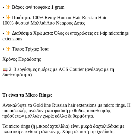
•
Βάρος ανά τουφάκι:
1 gram
•
Ποιότητα:
100% Remy Human Hair Russian Hair –
100%
Φυσικά Μαλλιά Απο Νεαρούς Δότες
•
Διαθέσιμα Χρώματα:
Όλες οι αποχρώσεις σε
i-tip microrings
extensions
•
Τύπος Τρίχας:
Ίσια
Χρόνος Παράδοσης
2–3 εργάσιμες ημέρες με
ACS Courier
(ανάλογα με τη
διαθεσιμότητα).
Τι είναι τα Micro Rings;
Ανακαλύψτε τα Gold line Russian hair extensions με micro rings. Η
πιο ασφαλής, ανώδυνη και φυσική μέθοδος τοποθέτησης
πρόσθετων μαλλιών χωρίς κόλλα & θερμότητα.
Τα micro rings (ή μικροδαχτυλίδια) είναι μικρά δαχτυλιδάκια με
πλαστική επένδυση σιλικόνης. Χάρη σε αυτή τη σχεδίαση: