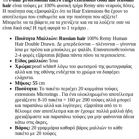
hair
είναι τούφες με 100% φυσική τρίχα Remy απο νεαρούς δότες.
Η ποιότητα σας εξασφαλίζει ότι τα Hair Extensions θα έχουν το
αποτέλεσμα που επιθυμείτε και την ποιότητα που αξίζετε!
Μπορείτε να τα βάφετε,να τα χτενίζετε και να τα λούζετε σαν να
είναι δικά σας! Η τιμή αφορά το 1 τεμάχιο .
Ποιότητα Μαλλιών: Russian hair
100% Remy Human
Hair Double Drawn. Δε μπερδεύονται – πλένονται – γίνονται
ίσια με πρέσα και μπούκλες με ψαλίδι. Επανατοποθετούνται
2-4 φορές εξάρταται βέβαια πάντα πόσο τα περιποιείστε.
Είδος μαλλιών:
Ίσια
Χρώμα
:pearl white# λόγω του φωτισμού της φωτογραφίας
αλλά και της οθόνης ενδέχεται το χρώμα να διαφέρει
ελάχιστα.
Μήκος: 55
cm
Ποσότητα:
Το πακέτο περιέχει 20 κομμάτια τούφες
extensions Microrings . Για ένα ολοκληρωμένο αποτέλεσμα
χρειάζεστε 8-10 πακέτα = 160 με 200 τούφες αλλά μπορεί
και παραπάνω αλλά και λιγότερες εξαρτάται από το τι
θέλουμε σαν αποτέλεσμα και αν έχουμε πολλά μαλλιά ήδη
χρειαζόμαστε και παραπάνω τούφες για μην φαίνονται άδεια
κάτω στις άκρες.
Βάρος:
20 γραμμάρια καθαρό βάρος μαλλιών το κάθε
πακέτο με 20 τούφες