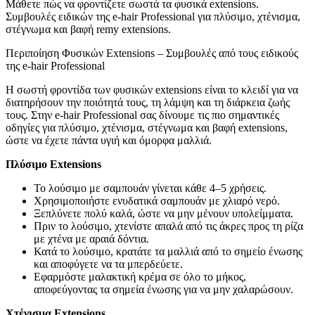
Μάθετε πώς να φροντίζετε σωστά τα φυσικά extensions.
Συμβουλές ειδικών της e-hair Professional για πλύσιμο, χτένισμα,
στέγνωμα και βαφή remy extensions.
Περιποίηση Φυσικών Extensions – Συμβουλές από τους ειδικούς
της e-hair Professional
Η σωστή φροντίδα των φυσικών extensions είναι το κλειδί για να
διατηρήσουν την ποιότητά τους, τη λάμψη και τη διάρκεια ζωής
τους. Στην e-hair Professional σας δίνουμε τις πιο σημαντικές
οδηγίες για πλύσιμο, χτένισμα, στέγνωμα και βαφή extensions,
ώστε να έχετε πάντα υγιή και όμορφα μαλλιά.
Πλύσιμο Extensions
Το λούσιμο με σαμπουάν γίνεται κάθε 4–5 χρήσεις.
Χρησιμοποιήστε ενυδατικά σαμπουάν με χλιαρό νερό.
Ξεπλύνετε πολύ καλά, ώστε να μην μένουν υπολείμματα.
Πριν το λούσιμο, χτενίστε απαλά από τις άκρες προς τη ρίζα
με χτένα με αραιά δόντια.
Κατά το λούσιμο, κρατάτε τα μαλλιά από το σημείο ένωσης
και αποφύγετε να τα μπερδεύετε.
Εφαρμόστε μαλακτική κρέμα σε όλο το μήκος,
αποφεύγοντας τα σημεία ένωσης για να μην χαλαρώσουν.
Χτένισμα Extensions