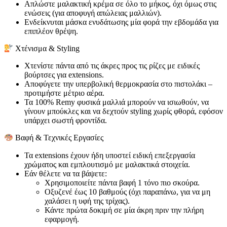
Απλώστε μαλακτική κρέμα σε όλο το μήκος, όχι όμως στις
ενώσεις (για αποφυγή απώλειας μαλλιών).
Ενδείκνυται μάσκα ενυδάτωσης μία φορά την εβδομάδα για
επιπλέον θρέψη.
Χτένισμα & Styling
Χτενίστε πάντα από τις άκρες προς τις ρίζες με ειδικές
βούρτσες για extensions.
Αποφύγετε την υπερβολική θερμοκρασία στο πιστολάκι –
προτιμήστε μέτριο αέρα.
Τα 100% Remy φυσικά μαλλιά μπορούν να ισιωθούν, να
γίνουν μπούκλες και να δεχτούν styling χωρίς φθορά, εφόσον
υπάρχει σωστή φροντίδα.
Βαφή & Τεχνικές Εργασίες
Τα extensions έχουν ήδη υποστεί ειδική επεξεργασία
χρώματος και εμπλουτισμό με μαλακτικά στοιχεία.
Εάν θέλετε να τα βάψετε:
Χρησιμοποιείτε πάντα βαφή 1 τόνο πιο σκούρα.
Οξυζενέ έως 10 βαθμούς (όχι παραπάνω, για να μη
χαλάσει η υφή της τρίχας).
Κάντε πρώτα δοκιμή σε μία άκρη πριν την πλήρη
εφαρμογή.