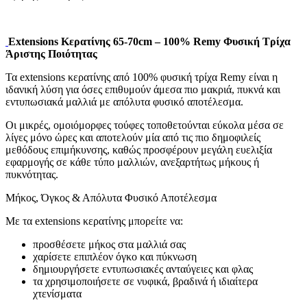
Extensions Κερατίνης 65-70cm – 100% Remy Φυσική Τρίχα
Άριστης Ποιότητας
Τα extensions κερατίνης από 100% φυσική τρίχα Remy είναι η
ιδανική λύση για όσες επιθυμούν άμεσα πιο μακριά, πυκνά και
εντυπωσιακά μαλλιά με απόλυτα φυσικό αποτέλεσμα.
Οι μικρές, ομοιόμορφες τούφες τοποθετούνται εύκολα μέσα σε
λίγες μόνο ώρες και αποτελούν μία από τις πιο δημοφιλείς
μεθόδους επιμήκυνσης, καθώς προσφέρουν μεγάλη ευελιξία
εφαρμογής σε κάθε τύπο μαλλιών, ανεξαρτήτως μήκους ή
πυκνότητας.
Μήκος, Όγκος & Απόλυτα Φυσικό Αποτέλεσμα
Με τα extensions κερατίνης μπορείτε να:
προσθέσετε μήκος στα μαλλιά σας
χαρίσετε επιπλέον όγκο και πύκνωση
δημιουργήσετε εντυπωσιακές ανταύγειες και φλας
τα χρησιμοποιήσετε σε νυφικά, βραδινά ή ιδιαίτερα
χτενίσματα