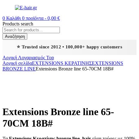
0
Καλάθι
0
προϊόντα -
0,00
€
Products search
Αναζήτηση
⭐ Trusted since 2012 • 100,000+ happy customers
Αρχική
Λογαριασμός
Top
Αρχική σελίδα
EXTENSIONS ΚΕΡΑΤΙΝΗΣ
EXTENSIONS
BRONZE LINE
Extensions Bronze line 65-70CM 18B#
Extensions Bronze line 65-
70CM 18B#
Τα
Extensions Κερατίνης bronze line hair
είναι τούφες με 100%