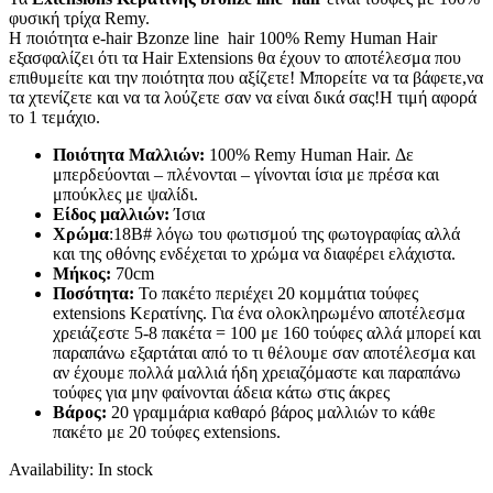
φυσική τρίχα Remy.
Η ποιότητα e-hair Bzonze line hair 100% Remy Human Hair
εξασφαλίζει ότι τα Hair Extensions θα έχουν το αποτέλεσμα που
επιθυμείτε και την ποιότητα που αξίζετε! Μπορείτε να τα βάφετε,να
τα χτενίζετε και να τα λούζετε σαν να είναι δικά σας!Η τιμή αφορά
το 1 τεμάχιο.
Ποιότητα Μαλλιών:
100% Remy Human Hair. Δε
μπερδεύονται – πλένονται – γίνονται ίσια με πρέσα και
μπούκλες με ψαλίδι.
Είδος μαλλιών:
Ίσια
Χρώμα
:18B# λόγω του φωτισμού της φωτογραφίας αλλά
και της οθόνης ενδέχεται το χρώμα να διαφέρει ελάχιστα.
Μήκος:
70cm
Ποσότητα:
Το πακέτο περιέχει 20 κομμάτια τούφες
extensions Κερατίνης. Για ένα ολοκληρωμένο αποτέλεσμα
χρειάζεστε 5-8 πακέτα = 100 με 160 τούφες αλλά μπορεί και
παραπάνω εξαρτάται από το τι θέλουμε σαν αποτέλεσμα και
αν έχουμε πολλά μαλλιά ήδη χρειαζόμαστε και παραπάνω
τούφες για μην φαίνονται άδεια κάτω στις άκρες
Βάρος:
20 γραμμάρια καθαρό βάρος μαλλιών το κάθε
πακέτο με 20 τούφες extensions.
Availability:
In stock