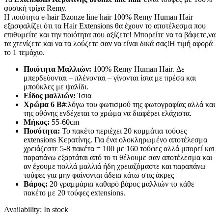
φυσική τρίχα Remy.
Η ποιότητα e-hair Bzonze line hair 100% Remy Human Hair
εξασφαλίζει ότι τα Hair Extensions θα έχουν το αποτέλεσμα που
επιθυμείτε και την ποιότητα που αξίζετε! Μπορείτε να τα βάφετε,να
τα χτενίζετε και να τα λούζετε σαν να είναι δικά σας!Η τιμή αφορά
το 1 τεμάχιο.
Ποιότητα Μαλλιών:
100% Remy Human Hair. Δε
μπερδεύονται – πλένονται – γίνονται ίσια με πρέσα και
μπούκλες με ψαλίδι.
Είδος μαλλιών:
Ίσια
Χρώμα 6 Β#
:λόγω του φωτισμού της φωτογραφίας αλλά και
της οθόνης ενδέχεται το χρώμα να διαφέρει ελάχιστα.
Μήκος:
55-60cm
Ποσότητα:
Το πακέτο περιέχει 20 κομμάτια τούφες
extensions Κερατίνης. Για ένα ολοκληρωμένο αποτέλεσμα
χρειάζεστε 5-8 πακέτα = 100 με 160 τούφες αλλά μπορεί και
παραπάνω εξαρτάται από το τι θέλουμε σαν αποτέλεσμα και
αν έχουμε πολλά μαλλιά ήδη χρειαζόμαστε και παραπάνω
τούφες για μην φαίνονται άδεια κάτω στις άκρες
Βάρος:
20 γραμμάρια καθαρό βάρος μαλλιών το κάθε
πακέτο με 20 τούφες extensions.
Availability:
In stock