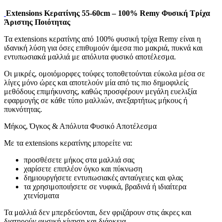
Extensions Κερατίνης 55-60cm – 100% Remy Φυσική Τρίχα
Άριστης Ποιότητας
Τα extensions κερατίνης από 100% φυσική τρίχα Remy είναι η
ιδανική λύση για όσες επιθυμούν άμεσα πιο μακριά, πυκνά και
εντυπωσιακά μαλλιά με απόλυτα φυσικό αποτέλεσμα.
Οι μικρές, ομοιόμορφες τούφες τοποθετούνται εύκολα μέσα σε
λίγες μόνο ώρες και αποτελούν μία από τις πιο δημοφιλείς
μεθόδους επιμήκυνσης, καθώς προσφέρουν μεγάλη ευελιξία
εφαρμογής σε κάθε τύπο μαλλιών, ανεξαρτήτως μήκους ή
πυκνότητας.
Μήκος, Όγκος & Απόλυτα Φυσικό Αποτέλεσμα
Με τα extensions κερατίνης μπορείτε να:
προσθέσετε μήκος στα μαλλιά σας
χαρίσετε επιπλέον όγκο και πύκνωση
δημιουργήσετε εντυπωσιακές ανταύγειες και φλας
τα χρησιμοποιήσετε σε νυφικά, βραδινά ή ιδιαίτερα
χτενίσματα
Τα μαλλιά δεν μπερδεύονται, δεν φριζάρουν στις άκρες και
διατηρούν φυσική κίνηση και διάρκεια.