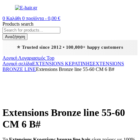
0
Καλάθι
0
προϊόντα -
0,00
€
Products search
Αναζήτηση
⭐ Trusted since 2012 • 100,000+ happy customers
Αρχική
Λογαριασμός
Top
Αρχική σελίδα
EXTENSIONS ΚΕΡΑΤΙΝΗΣ
EXTENSIONS
BRONZE LINE
Extensions Bronze line 55-60 CM 6 Β#
Extensions Bronze line 55-60
CM 6 Β#
Τα
Extensions Κερατίνης bronze line hair
είναι τούφες με 100%