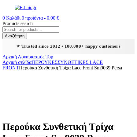
0
Καλάθι
0
προϊόντα -
0,00
€
Products search
Αναζήτηση
⭐ Trusted since 2012 • 100,000+ happy customers
Αρχική
Λογαριασμός
Top
Αρχική σελίδα
ΠΕΡΟΥΚΕΣ
ΣΥΝΘΕΤΙΚΕΣ LACE
FRONT
Περούκα Συνθετική Τρίχα Lace Front Sm9039 Persa
Περούκα Συνθετική Τρίχα