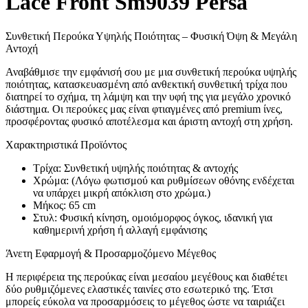
Lace Front Sm9039 Persa
Συνθετική Περούκα Υψηλής Ποιότητας – Φυσική Όψη & Μεγάλη
Αντοχή
Αναβάθμισε την εμφάνισή σου με μια συνθετική περούκα υψηλής
ποιότητας, κατασκευασμένη από ανθεκτική συνθετική τρίχα που
διατηρεί το σχήμα, τη λάμψη και την υφή της για μεγάλο χρονικό
διάστημα. Οι περούκες μας είναι φτιαγμένες από premium ίνες,
προσφέροντας φυσικό αποτέλεσμα και άριστη αντοχή στη χρήση.
Χαρακτηριστικά Προϊόντος
Τρίχα: Συνθετική υψηλής ποιότητας & αντοχής
Χρώμα: (Λόγω φωτισμού και ρυθμίσεων οθόνης ενδέχεται
να υπάρχει μικρή απόκλιση στο χρώμα.)
Μήκος: 65 cm
Στυλ: Φυσική κίνηση, ομοιόμορφος όγκος, ιδανική για
καθημερινή χρήση ή αλλαγή εμφάνισης
Άνετη Εφαρμογή & Προσαρμοζόμενο Μέγεθος
Η περιφέρεια της περούκας είναι μεσαίου μεγέθους και διαθέτει
δύο ρυθμιζόμενες ελαστικές ταινίες στο εσωτερικό της. Έτσι
μπορείς εύκολα να προσαρμόσεις το μέγεθος ώστε να ταιριάζει