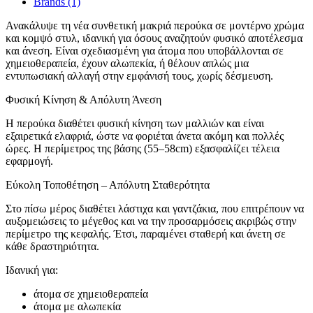
Brands (1)
Ανακάλυψε τη νέα συνθετική μακριά περούκα σε μοντέρνο χρώμα
και κομψό στυλ, ιδανική για όσους αναζητούν φυσικό αποτέλεσμα
και άνεση. Είναι σχεδιασμένη για άτομα που υποβάλλονται σε
χημειοθεραπεία, έχουν αλωπεκία, ή θέλουν απλώς μια
εντυπωσιακή αλλαγή στην εμφάνισή τους, χωρίς δέσμευση.
Φυσική Κίνηση & Απόλυτη Άνεση
Η περούκα διαθέτει φυσική κίνηση των μαλλιών και είναι
εξαιρετικά ελαφριά, ώστε να φοριέται άνετα ακόμη και πολλές
ώρες. Η περίμετρος της βάσης (55–58cm) εξασφαλίζει τέλεια
εφαρμογή.
Εύκολη Τοποθέτηση – Απόλυτη Σταθερότητα
Στο πίσω μέρος διαθέτει λάστιχα και γαντζάκια, που επιτρέπουν να
αυξομειώσεις το μέγεθος και να την προσαρμόσεις ακριβώς στην
περίμετρο της κεφαλής. Έτσι, παραμένει σταθερή και άνετη σε
κάθε δραστηριότητα.
Ιδανική για:
άτομα σε χημειοθεραπεία
άτομα με αλωπεκία