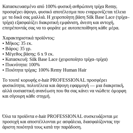
Κατασκευασμένο από 100% φυσική ανθρώπινη τρίχα Remy,
προσφέρει άψογο, φυσικό αποτέλεσμα που εναρμονίζεται τέλεια
με τα δικά σας μαλλιά. Η χειροποίητη βάση Silk Base Lace (τρίχα–
τρίχα) εξασφαλίζει διακριτική εμφάνιση, άνεση και αντοχή,
επιτρέποντάς σας να το φοράτε με αυτοπεποίθηση κάθε μέρα.
Χαρακτηριστικά προϊόντος:
• Μήκος: 35 εκ.
• Βάρος: 35 γρ.
• Μέγεθος βάσης: 6 x 9 εκ.
• Κατασκευή: Silk Base Lace (χειροποίητο τρίχα–τρίχα)
• Πυκνότητα: 100%
• Ποιότητα τρίχας: 100% Remy Human Hair
Το τουπέ κορυφής e-hair PROFESSIONAL προσφέρει
φυσικότητα, πολυτέλεια και άψογη εφαρμογή — μια διακριτική,
αλλά ουσιαστική ανανέωση που θα σας κάνει να νιώθετε όμορφη
και σίγουρη κάθε στιγμή.
Όλα τα προϊόντα e-hair PROFESSIONAL συσκευάζονται με
προσοχή και αποστέλλονται με ασφάλεια, διασφαλίζοντας την
άριστη ποιότητά τους κατά την παράδοση.