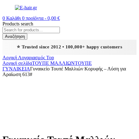
0
Καλάθι
0
προϊόντα -
0,00
€
Products search
Αναζήτηση
⭐ Trusted since 2012 • 100,000+ happy customers
Αρχική
Λογαριασμός
Top
Αρχική σελίδα
ΤΟΥΠΕ ΜΑΛΛΙΩΝ
ΤΟΥΠΕ
ΓΥΝΑΙΚΕΙΑ
Γυναικείο Τουπέ Μαλλιών Κορυφής – Λύση για
Αραίωση 613#