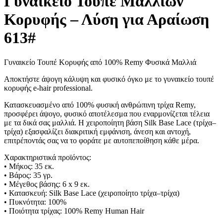
Γυναικείο Τουπέ Μαλλιών
Κορυφής – Λύση για Αραίωση
613#
Γυναικείο Τουπέ Κορυφής από 100% Remy Φυσικά Μαλλιά
Αποκτήστε άψογη κάλυψη και φυσικό όγκο με το γυναικείο τουπέ
κορυφής e-hair professional.
Κατασκευασμένο από 100% φυσική ανθρώπινη τρίχα Remy,
προσφέρει άψογο, φυσικό αποτέλεσμα που εναρμονίζεται τέλεια
με τα δικά σας μαλλιά. Η χειροποίητη βάση Silk Base Lace (τρίχα–
τρίχα) εξασφαλίζει διακριτική εμφάνιση, άνεση και αντοχή,
επιτρέποντάς σας να το φοράτε με αυτοπεποίθηση κάθε μέρα.
Χαρακτηριστικά προϊόντος:
• Μήκος: 35 εκ.
• Βάρος: 35 γρ.
• Μέγεθος βάσης: 6 x 9 εκ.
• Κατασκευή: Silk Base Lace (χειροποίητο τρίχα–τρίχα)
• Πυκνότητα: 100%
• Ποιότητα τρίχας: 100% Remy Human Hair